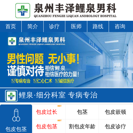
首页
简介
诊疗
医师
路线
咨询
鲤泉·细分科室 专病专治
包皮过长
包茎
包皮嵌顿
包皮包茎
割包皮年龄
包皮诊疗
包皮包茎