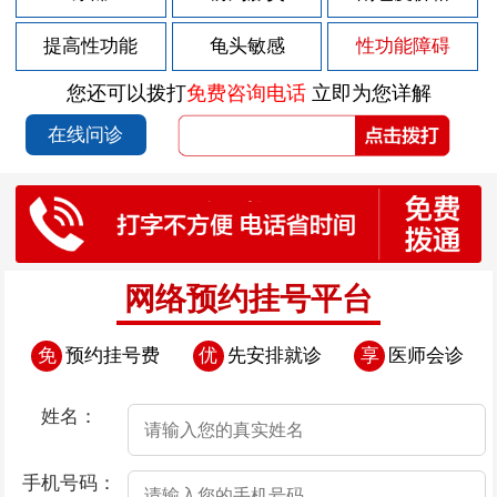
2026-07-29
男性前列腺炎的症状有哪些
提高性功能
龟头敏感
性功能障碍
2026-07-29
男性前列腺炎的症状如何表现
您还可以拨打
免费咨询电话
立即为您详解
2026-07-28
包皮上有红斑块
在线问诊
2026-07-25
包皮上有点溃烂
2026-07-24
导致早泄疾病发生的因素存在哪些
2026-07-24
导致男性早泄的原因是什么呢
2026-07-24
导致男性患上早泄的因素有哪些
网络预约挂号平台
2026-07-24
憋尿治疗早泄“不靠谱”
免
预约挂号费
优
先安排就诊
享
医师会诊
2026-07-24
导致男性早泄的病因是什么
2026-07-23
包皮上有白疙瘩
姓名：
2026-07-22
包皮上有小肉流脓
手机号码：
2026-07-18
包皮上有一圈肉芽是怎么回事