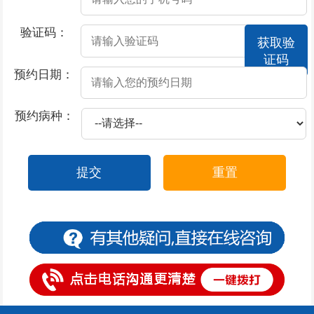
2026-07-17
撸管过度会不会导致男性阳痿
验证码：
获取验
2026-07-17
酒精导致阳痿的原因？
证码
2026-07-17
莫让阳痿，给男性朋友“打击”
预约日期：
2026-07-17
撸管过度阳痿了怎么办
预约病种：
2026-07-17
患上了阳痿都有哪些症状表现
2026-07-16
包皮上有一圈小红疙瘩
提交
重置
2026-07-15
包皮上一层白色物体是怎么回事
2026-07-15
包皮一阵阵的刺痛是什么原因
2026-07-14
包皮一边起疙瘩
2026-07-11
包皮一块红斑怎么办
2026-07-11
包皮过长有什么危害呢？
2026-07-11
包皮不可以用力上翻的原因是什么