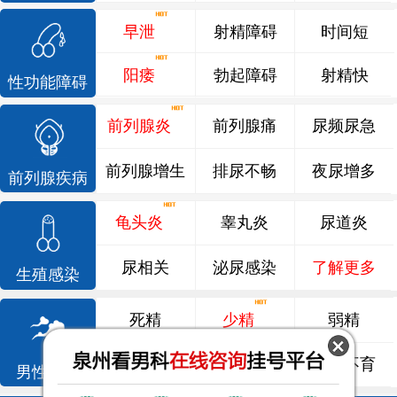
早泄
射精障碍
时间短
阳痿
勃起障碍
射精快
性功能障碍
前列腺炎
前列腺痛
尿频尿急
前列腺增生
排尿不畅
夜尿增多
前列腺疾病
龟头炎
睾丸炎
尿道炎
尿相关
泌尿感染
了解更多
生殖感染
死精
少精
弱精
精液异常
精子畸形
男性不育
男性不育