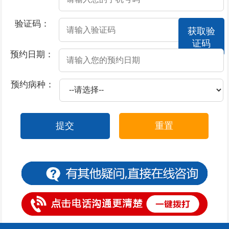
2026-07-17
撸管过度会不会导致男性阳痿
验证码：
获取验
2026-07-17
酒精导致阳痿的原因？
证码
2026-07-17
莫让阳痿，给男性朋友“打击”
预约日期：
2026-07-17
撸管过度阳痿了怎么办
预约病种：
2026-07-17
患上了阳痿都有哪些症状表现
2026-07-16
包皮上有一圈小红疙瘩
提交
重置
2026-07-15
包皮上一层白色物体是怎么回事
2026-07-15
包皮一阵阵的刺痛是什么原因
2026-07-14
包皮一边起疙瘩
2026-07-11
包皮一块红斑怎么办
2026-07-11
包皮过长有什么危害呢？
2026-07-11
包皮不可以用力上翻的原因是什么