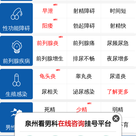
早泄
射精障碍
时间短
阳痿
勃起障碍
射精快
性功能障碍
前列腺炎
前列腺痛
尿频尿急
前列腺增生
排尿不畅
夜尿增多
前列腺疾病
龟头炎
睾丸炎
尿道炎
尿相关
泌尿感染
了解更多
生殖感染
死精
少精
弱精
精液异常
精子畸形
男性不育
男性不育