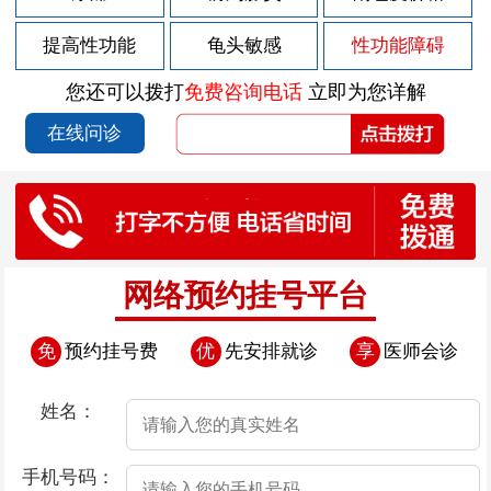
2026-07-29
男性前列腺炎的症状有哪些
提高性功能
龟头敏感
性功能障碍
2026-07-29
男性前列腺炎的症状如何表现
您还可以拨打
免费咨询电话
立即为您详解
2026-07-28
包皮上有红斑块
在线问诊
2026-07-25
包皮上有点溃烂
2026-07-24
导致早泄疾病发生的因素存在哪些
2026-07-24
导致男性早泄的原因是什么呢
2026-07-24
导致男性患上早泄的因素有哪些
网络预约挂号平台
2026-07-24
憋尿治疗早泄“不靠谱”
免
预约挂号费
优
先安排就诊
享
医师会诊
2026-07-24
导致男性早泄的病因是什么
2026-07-23
包皮上有白疙瘩
姓名：
2026-07-22
包皮上有小肉流脓
手机号码：
2026-07-18
包皮上有一圈肉芽是怎么回事