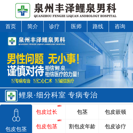
首页
简介
诊疗
医师
路线
咨询
鲤泉·细分科室 专病专治
包皮过长
包茎
包皮嵌顿
包皮包茎
割包皮年龄
包皮诊疗
包皮包茎