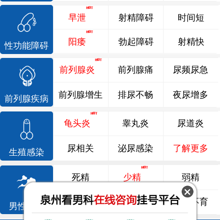
早泄
射精障碍
时间短
阳痿
勃起障碍
射精快
性功能障碍
前列腺炎
前列腺痛
尿频尿急
前列腺增生
排尿不畅
夜尿增多
前列腺疾病
龟头炎
睾丸炎
尿道炎
尿相关
泌尿感染
了解更多
生殖感染
死精
少精
弱精
精液异常
精子畸形
男性不育
男性不育