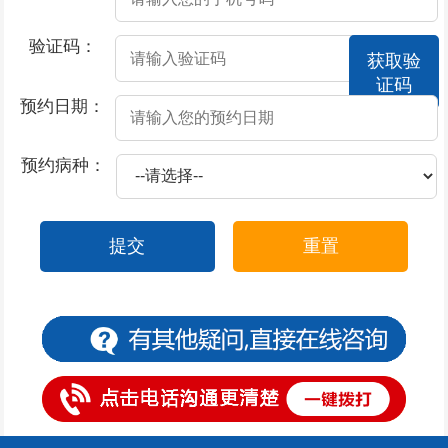
2026-07-17
撸管过度会不会导致男性阳痿
验证码：
获取验
2026-07-17
酒精导致阳痿的原因？
证码
2026-07-17
莫让阳痿，给男性朋友“打击”
预约日期：
2026-07-17
撸管过度阳痿了怎么办
预约病种：
2026-07-17
患上了阳痿都有哪些症状表现
2026-07-16
包皮上有一圈小红疙瘩
提交
重置
2026-07-15
包皮上一层白色物体是怎么回事
2026-07-15
包皮一阵阵的刺痛是什么原因
2026-07-14
包皮一边起疙瘩
2026-07-11
包皮一块红斑怎么办
2026-07-11
包皮过长有什么危害呢？
2026-07-11
包皮不可以用力上翻的原因是什么