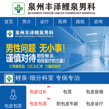
首页
简介
诊疗
医师
路线
咨询
鲤泉·细分科室 专病专治
包皮过长
包茎
包皮嵌顿
包皮包茎
割包皮年龄
包皮诊疗
包皮包茎