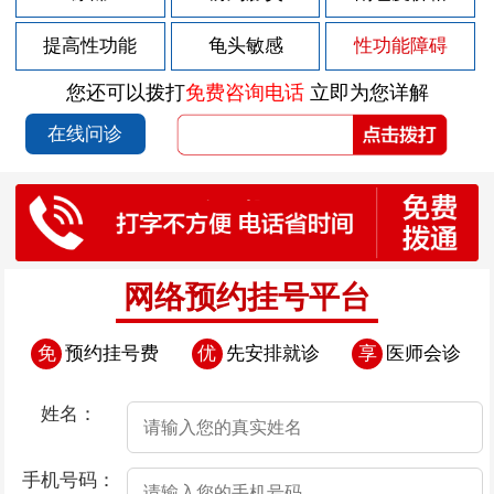
2026-07-29
男性前列腺炎的症状有哪些
提高性功能
龟头敏感
性功能障碍
2026-07-29
男性前列腺炎的症状如何表现
您还可以拨打
免费咨询电话
立即为您详解
2026-07-28
包皮上有红斑块
在线问诊
2026-07-25
包皮上有点溃烂
2026-07-24
导致早泄疾病发生的因素存在哪些
2026-07-24
导致男性早泄的原因是什么呢
2026-07-24
导致男性患上早泄的因素有哪些
网络预约挂号平台
2026-07-24
憋尿治疗早泄“不靠谱”
免
预约挂号费
优
先安排就诊
享
医师会诊
2026-07-24
导致男性早泄的病因是什么
2026-07-23
包皮上有白疙瘩
姓名：
2026-07-22
包皮上有小肉流脓
手机号码：
2026-07-18
包皮上有一圈肉芽是怎么回事