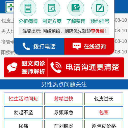
鲤泉·最新文章
2026-08-10
包皮上有青有红点
2026-08-10
男人出现阳痿的原因
2026-08-10
撸管会引发阳痿吗
2026-08-10
阳痿的症状主要有哪些
2026-08-10
哪些因素会导致生理性阳痿
2026-08-10
判断阳痿时可能出现的三个误区
2026-08-05
男性热点问题关注
包皮上长个红颗粒
2026-08-05
男性包皮有什么危害
性生活时间短
射精过快
包皮过长
2026-08-05
男性不割包皮会咋样
勃起不坚
尿频尿急
包茎
2026-08-05
男性包皮长有点痒是怎么回事
2026-08-05
尿痛
前列腺炎
割包皮价格
男性不割包皮的坏处