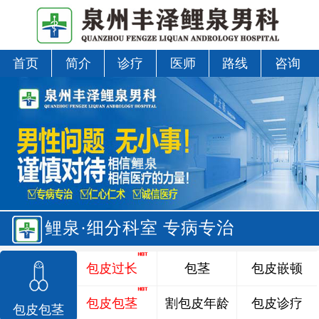
首页
简介
诊疗
医师
路线
咨询
鲤泉·细分科室 专病专治
包皮过长
包茎
包皮嵌顿
包皮包茎
割包皮年龄
包皮诊疗
包皮包茎