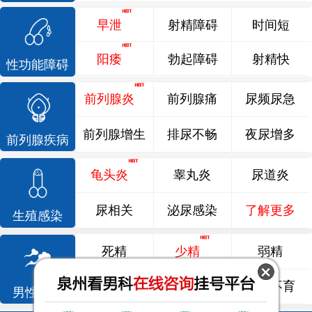
早泄
射精障碍
时间短
阳痿
勃起障碍
射精快
性功能障碍
前列腺炎
前列腺痛
尿频尿急
前列腺增生
排尿不畅
夜尿增多
前列腺疾病
龟头炎
睾丸炎
尿道炎
尿相关
泌尿感染
了解更多
生殖感染
死精
少精
弱精
精液异常
精子畸形
男性不育
男性不育