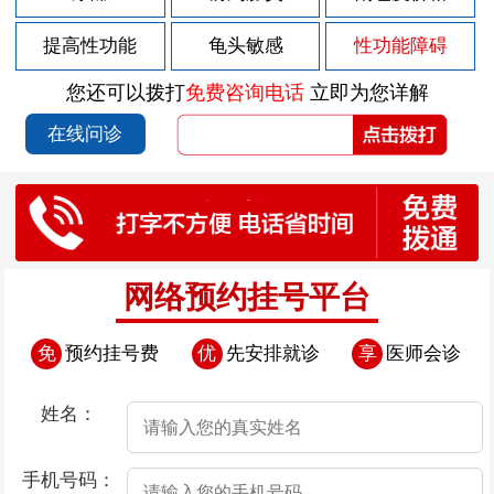
2026-08-05
男性包皮长为什么会影响夫妻生活
提高性功能
龟头敏感
性功能障碍
2026-08-03
包皮上长一堆小疙瘩
您还可以拨打
免费咨询电话
立即为您详解
2026-07-30
包皮上有红色的斑块
在线问诊
2026-07-29
男人该怎样做好前列腺炎的护理
2026-07-29
男人得了前列腺炎有什么征兆？
2026-07-29
男性前列腺炎的后果
2026-07-29
男性前列腺炎的症状有哪些
网络预约挂号平台
2026-07-29
男性前列腺炎的症状如何表现
免
预约挂号费
优
先安排就诊
享
医师会诊
2026-07-28
包皮上有红斑块
2026-07-25
包皮上有点溃烂
姓名：
2026-07-24
导致早泄疾病发生的因素存在哪些
手机号码：
2026-07-24
导致男性早泄的原因是什么呢