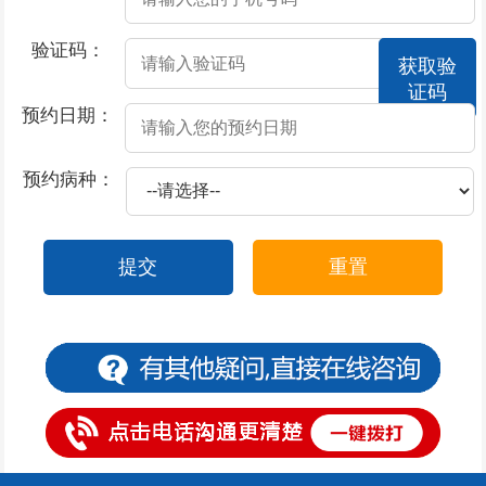
2026-07-24
导致男性患上早泄的因素有哪些
验证码：
获取验
2026-07-24
憋尿治疗早泄“不靠谱”
证码
2026-07-24
导致男性早泄的病因是什么
预约日期：
2026-07-23
包皮上有白疙瘩
预约病种：
2026-07-22
包皮上有小肉流脓
2026-07-18
包皮上有一圈肉芽是怎么回事
提交
重置
2026-07-17
撸管过度会不会导致男性阳痿
2026-07-17
酒精导致阳痿的原因？
2026-07-17
莫让阳痿，给男性朋友“打击”
2026-07-17
撸管过度阳痿了怎么办
2026-07-17
患上了阳痿都有哪些症状表现
2026-07-16
包皮上有一圈小红疙瘩