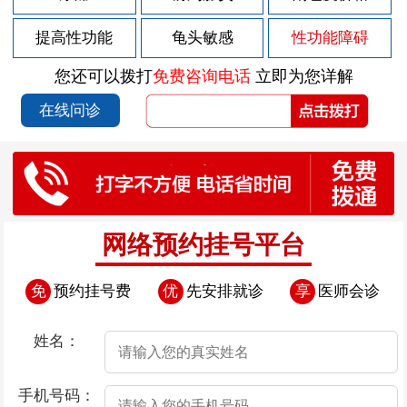
2026-07-29
男性前列腺炎的症状有哪些
提高性功能
龟头敏感
性功能障碍
2026-07-29
男性前列腺炎的症状如何表现
您还可以拨打
免费咨询电话
立即为您详解
2026-07-28
包皮上有红斑块
在线问诊
2026-07-25
包皮上有点溃烂
2026-07-24
导致早泄疾病发生的因素存在哪些
2026-07-24
导致男性早泄的原因是什么呢
2026-07-24
导致男性患上早泄的因素有哪些
网络预约挂号平台
2026-07-24
憋尿治疗早泄“不靠谱”
免
预约挂号费
优
先安排就诊
享
医师会诊
2026-07-24
导致男性早泄的病因是什么
2026-07-23
包皮上有白疙瘩
姓名：
2026-07-22
包皮上有小肉流脓
手机号码：
2026-07-18
包皮上有一圈肉芽是怎么回事