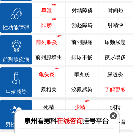
早泄
射精障碍
时间短
阳痿
勃起障碍
射精快
性功能障碍
前列腺炎
前列腺痛
尿频尿急
前列腺增生
排尿不畅
夜尿增多
前列腺疾病
龟头炎
睾丸炎
尿道炎
尿相关
泌尿感染
了解更多
生殖感染
死精
少精
弱精
精液异常
精子畸形
男性不育
男性不育