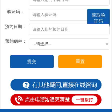
2026-07-17
撸管过度会不会导致男性阳痿
验证码：
获取验
2026-07-17
酒精导致阳痿的原因？
证码
2026-07-17
莫让阳痿，给男性朋友“打击”
预约日期：
2026-07-17
撸管过度阳痿了怎么办
预约病种：
2026-07-17
患上了阳痿都有哪些症状表现
2026-07-16
包皮上有一圈小红疙瘩
提交
重置
2026-07-15
包皮上一层白色物体是怎么回事
2026-07-15
包皮一阵阵的刺痛是什么原因
2026-07-14
包皮一边起疙瘩
2026-07-11
包皮一块红斑怎么办
2026-07-11
包皮过长有什么危害呢？
2026-07-11
包皮不可以用力上翻的原因是什么