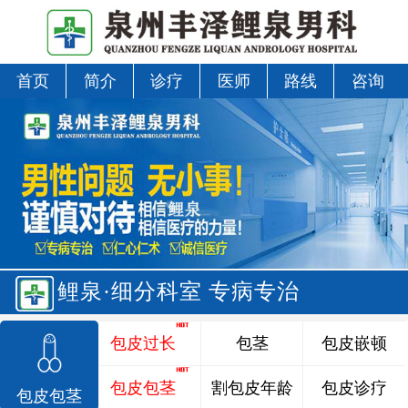
首页
简介
诊疗
医师
路线
咨询
鲤泉·细分科室 专病专治
包皮过长
包茎
包皮嵌顿
包皮包茎
割包皮年龄
包皮诊疗
包皮包茎