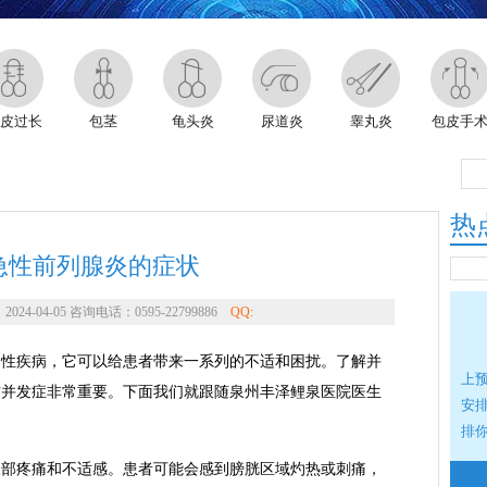
皮过长
包茎
龟头炎
尿道炎
睾丸炎
包皮手
热
急性前列腺炎的症状
4-04-05 咨询电话：0595-22799886
QQ:
疾病，它可以给患者带来一系列的不适和困扰。了解并
上
防并发症非常重要。下面我们就跟随泉州丰泽鲤泉医院医生
安
排
疼痛和不适感。患者可能会感到膀胱区域灼热或刺痛，