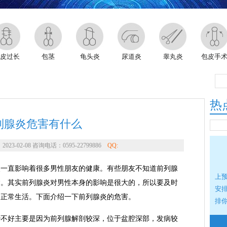
皮过长
包茎
龟头炎
尿道炎
睾丸炎
包皮手
热
列腺炎危害有什么
3-02-08 咨询电话：0595-22799886
QQ:
直影响着很多男性朋友的健康。有些朋友不知道前列腺
上
病。其实前列腺炎对男性本身的影响是很大的，所以要及时
安
的正常生活。下面介绍一下前列腺炎的危害。
排
好主要是因为前列腺解剖较深，位于盆腔深部，发病较