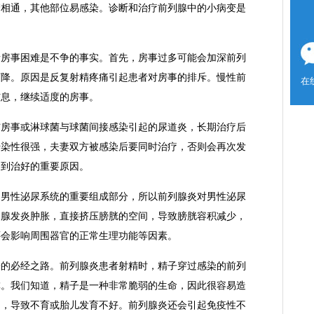
管相通，其他部位易感染。诊断和治疗前列腺中的小病变是
事困难是不争的事实。首先，房事过多可能会加深前列
下降。原因是反复射精疼痛引起患者对房事的排斥。慢性前
在
信息，继续适度的房事。
事或淋球菌与球菌间接感染引起的尿道炎，长期治疗后
传染性很强，夫妻双方被感染后要同时治疗，否则会再次发
不到治好的重要原因。
性泌尿系统的重要组成部分，所以前列腺炎对男性泌尿
列腺发炎肿胀，直接挤压膀胱的空间，导致膀胱容积减少，
还会影响周围器官的正常生理功能等因素。
必经之路。前列腺炎患者射精时，精子穿过感染的前列
虐。我们知道，精子是一种非常脆弱的生命，因此很容易造
常，导致不育或胎儿发育不好。前列腺炎还会引起免疫性不