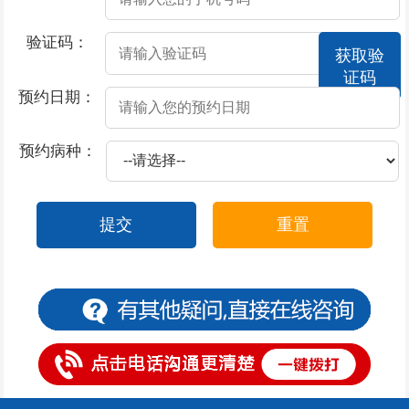
2026-07-17
撸管过度会不会导致男性阳痿
验证码：
获取验
2026-07-17
酒精导致阳痿的原因？
证码
2026-07-17
莫让阳痿，给男性朋友“打击”
预约日期：
2026-07-17
撸管过度阳痿了怎么办
预约病种：
2026-07-17
患上了阳痿都有哪些症状表现
2026-07-16
包皮上有一圈小红疙瘩
提交
重置
2026-07-15
包皮上一层白色物体是怎么回事
2026-07-15
包皮一阵阵的刺痛是什么原因
2026-07-14
包皮一边起疙瘩
2026-07-11
包皮一块红斑怎么办
2026-07-11
包皮过长有什么危害呢？
2026-07-11
包皮不可以用力上翻的原因是什么