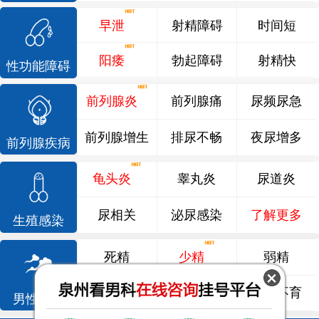
早泄
射精障碍
时间短
阳痿
勃起障碍
射精快
性功能障碍
前列腺炎
前列腺痛
尿频尿急
前列腺增生
排尿不畅
夜尿增多
前列腺疾病
龟头炎
睾丸炎
尿道炎
尿相关
泌尿感染
了解更多
生殖感染
死精
少精
弱精
精液异常
精子畸形
男性不育
男性不育