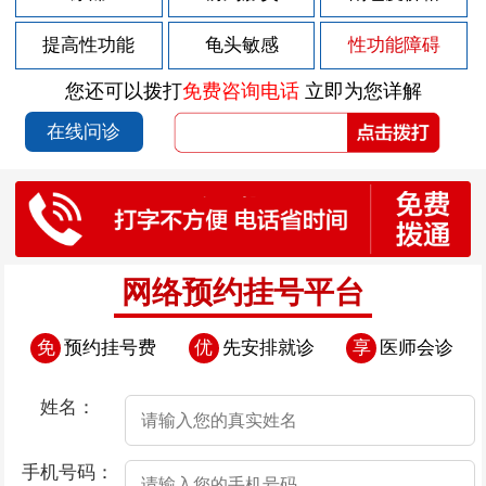
2026-07-29
男性前列腺炎的症状有哪些
提高性功能
龟头敏感
性功能障碍
2026-07-29
男性前列腺炎的症状如何表现
您还可以拨打
免费咨询电话
立即为您详解
2026-07-28
包皮上有红斑块
在线问诊
2026-07-25
包皮上有点溃烂
2026-07-24
导致早泄疾病发生的因素存在哪些
2026-07-24
导致男性早泄的原因是什么呢
2026-07-24
导致男性患上早泄的因素有哪些
网络预约挂号平台
2026-07-24
憋尿治疗早泄“不靠谱”
免
预约挂号费
优
先安排就诊
享
医师会诊
2026-07-24
导致男性早泄的病因是什么
2026-07-23
包皮上有白疙瘩
姓名：
2026-07-22
包皮上有小肉流脓
手机号码：
2026-07-18
包皮上有一圈肉芽是怎么回事