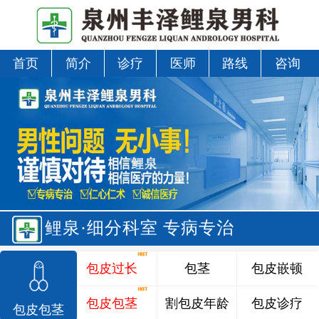
首页
简介
诊疗
医师
路线
咨询
鲤泉·细分科室 专病专治
包皮过长
包茎
包皮嵌顿
包皮包茎
割包皮年龄
包皮诊疗
包皮包茎