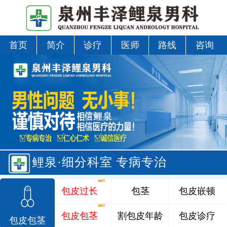
首页
简介
诊疗
医师
路线
咨询
鲤泉·细分科室 专病专治
包皮过长
包茎
包皮嵌顿
包皮包茎
割包皮年龄
包皮诊疗
包皮包茎