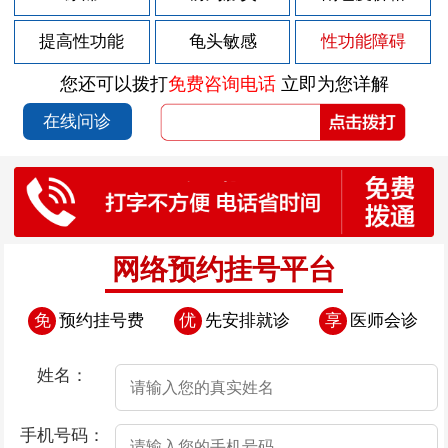
2026-07-29
男性前列腺炎的症状有哪些
提高性功能
龟头敏感
性功能障碍
2026-07-29
男性前列腺炎的症状如何表现
您还可以拨打
免费咨询电话
立即为您详解
2026-07-28
包皮上有红斑块
在线问诊
2026-07-25
包皮上有点溃烂
2026-07-24
导致早泄疾病发生的因素存在哪些
2026-07-24
导致男性早泄的原因是什么呢
2026-07-24
导致男性患上早泄的因素有哪些
网络预约挂号平台
2026-07-24
憋尿治疗早泄“不靠谱”
免
预约挂号费
优
先安排就诊
享
医师会诊
2026-07-24
导致男性早泄的病因是什么
2026-07-23
包皮上有白疙瘩
姓名：
2026-07-22
包皮上有小肉流脓
手机号码：
2026-07-18
包皮上有一圈肉芽是怎么回事