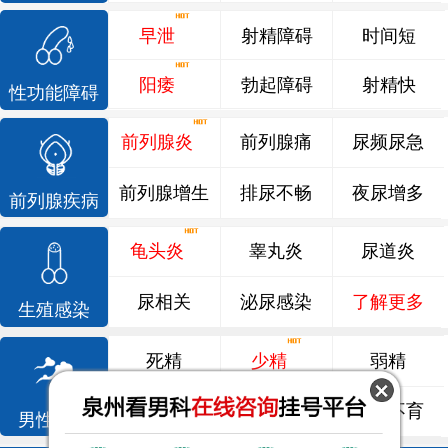
早泄
射精障碍
时间短
阳痿
勃起障碍
射精快
性功能障碍
前列腺炎
前列腺痛
尿频尿急
前列腺增生
排尿不畅
夜尿增多
前列腺疾病
龟头炎
睾丸炎
尿道炎
尿相关
泌尿感染
了解更多
生殖感染
死精
少精
弱精
精液异常
精子畸形
男性不育
男性不育