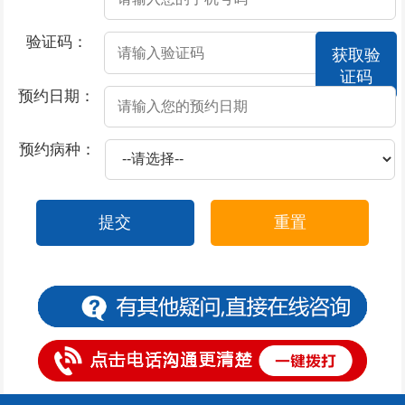
2026-07-17
撸管过度会不会导致男性阳痿
验证码：
获取验
2026-07-17
酒精导致阳痿的原因？
证码
2026-07-17
莫让阳痿，给男性朋友“打击”
预约日期：
2026-07-17
撸管过度阳痿了怎么办
预约病种：
2026-07-17
患上了阳痿都有哪些症状表现
2026-07-16
包皮上有一圈小红疙瘩
提交
重置
2026-07-15
包皮上一层白色物体是怎么回事
2026-07-15
包皮一阵阵的刺痛是什么原因
2026-07-14
包皮一边起疙瘩
2026-07-11
包皮一块红斑怎么办
2026-07-11
包皮过长有什么危害呢？
2026-07-11
包皮不可以用力上翻的原因是什么